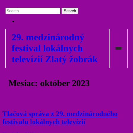
29. medzinárodný
festival lokálnych
televízií Zlatý žobrák
Domov
Mesiac:
október 2023
O NÁS
- SPRÁVNA RADA NADÁCIE
- MEDZINÁRODNÍ KOORDINÁTORI
Tlačová správa z 29. medzinárodného
- KONTAKT
festivalu lokálnych televízií
O Festivale