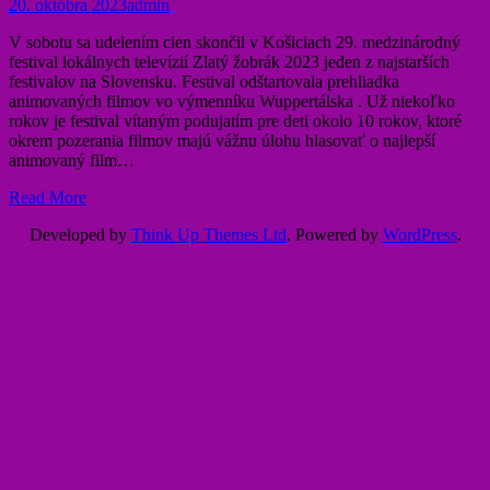
20. októbra 2023
admin
- SÚŤAŽNÁ PREHLIADKA ZLATÝ
V sobotu sa udelením cien skončil v Košiciach 29. medzinárodný
ŽOBRÁK
festival lokálnych televízií Zlatý žobrák 2023 jeden z najstarších
festivalov na Slovensku. Festival odštartovala prehliadka
- POROTA
animovaných filmov vo výmenníku Wuppertálska . Už niekoľko
rokov je festival vítaným podujatím pre deti okolo 10 rokov, ktoré
okrem pozerania filmov majú vážnu úlohu hlasovať o najlepší
- OCENENIA
animovaný film…
REGISTRÁCIA
Read More
PROGRAM
Developed by
Think Up Themes Ltd
. Powered by
WordPress
.
Festival v médiách
REGISTROVANÉ FILMY
- PRE-SELECTED FILMS
PARTNERI
FOTKY